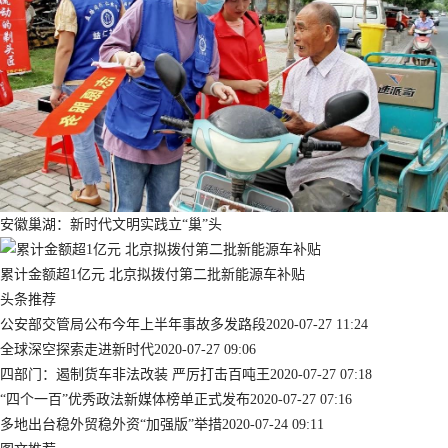
安徽巢湖：新时代文明实践立“巢”头
累计金额超1亿元 北京拟拨付第二批新能源车补贴
头条推荐
公安部交管局公布今年上半年事故多发路段
2020-07-27 11:24
全球深空探索走进新时代
2020-07-27 09:06
四部门：遏制货车非法改装 严厉打击百吨王
2020-07-27 07:18
“四个一百”优秀政法新媒体榜单正式发布
2020-07-27 07:16
多地出台稳外贸稳外资“加强版”举措
2020-07-24 09:11