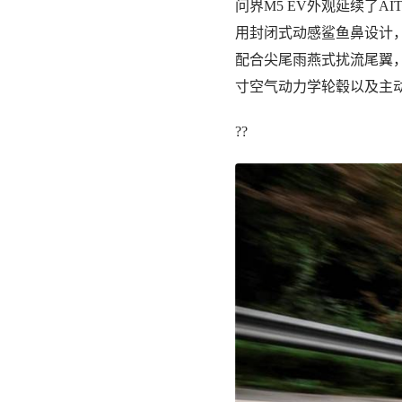
问界M5 EV外观延续了
用封闭式动感鲨鱼鼻设计
配合尖尾雨燕式扰流尾翼
寸空气动力学轮毂以及主动
??