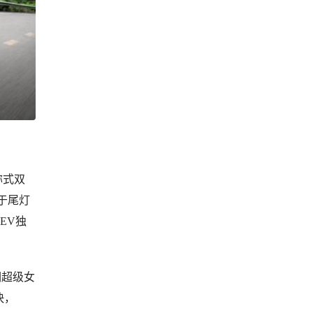
称式双
于尾灯
EV独
调超级女
快，