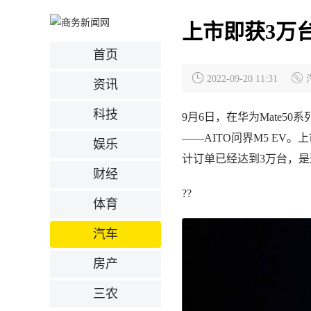
上市即获3万台
首页
2022-09-20 11:31
资讯
科技
9月6日，在华为Mate5
——AITO问界M5 EV
娱乐
计订单已经达到3万台，
财经
??
体育
汽车
房产
三农