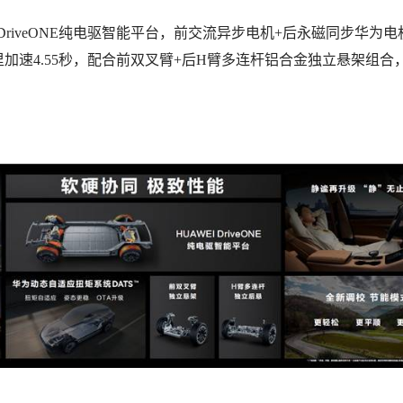
I DriveONE纯电驱智能平台，前交流异步电机+后永磁同步华为
里加速4.55秒，配合前双叉臂+后H臂多连杆铝合金独立悬架组合