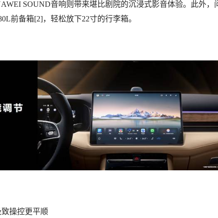
UAWEI SOUND音响则带来堪比剧院的沉浸式影音体验。此外，
0L前备箱[2]，轻松放下22寸的行李箱。
极致操控更平顺