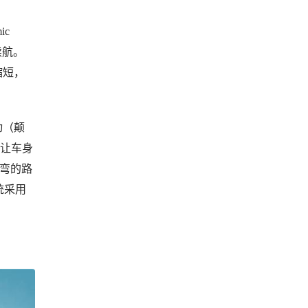
ic
续航。
缩短，
动（颠
的让车身
出弯的路
统采用