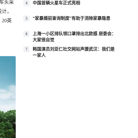
。车头采
中国首辆火星车正式亮相
4
设计，
“家暴婚前查询制度”有助于消除家暴隐患
5
20英
上海一小区排队领口罩排出北欧感 居委会：
6
大家很自觉
韩国演员刘亚仁社交网站声援武汉：我们是
7
一家人