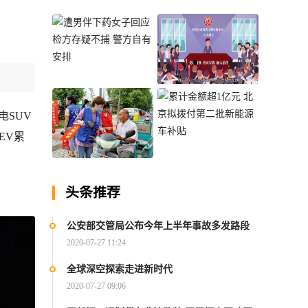
？
遭男伴下药女子回应检
上海市静安区打造新时
方存疑不捕 警方自有安
代文明实践“静安样本”
电SUV
排
EV累
安徽巢湖：新时代文明
累计金额超1亿元 北京
实践立“巢”头
拟拨付第二批新能源车
头条推荐
补贴
公安部交管局公布今年上半年事故多发路段
2020-07-27 11:24
全球深空探索走进新时代
2020-07-27 09:06