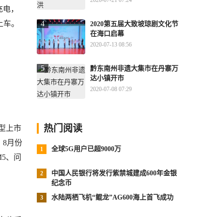
2020-07-21 07:24
充电，
4
上车。
2020第五届大致坡琼剧文化节
在海口启幕
2020-07-13 08:56
5
黔东南州非遗大集市在丹寨万
达小镇开市
2020-07-08 07:29
热门阅读
车型上市
，8月份
全球5G用户已超9000万
1
5、问
中国人民银行将发行紫禁城建成600年金银
2
纪念币
水陆两栖飞机“鲲龙”AG600海上首飞成功
3