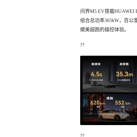
问界M5 EV搭载HUAWE
组合总功率365kW，百公
媲美超跑的操控体验。
??
??