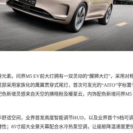
元素。问界M5 EV前大灯拥有一双灵动的“醒狮大灯”，采用对
部采用家族化的鹰翼贯穿式尾灯，首次可发光的“AITO”字标置
色新增灵感来自天空的拂晓粉及暖星云，内饰配色新增问界M5 
。
豪华舒适空间，业界首发高度智能调节HUD，以及业界首个9档可
捷性；85寸超大全景天幕配合水冷热泵空调，让座舱降温速度更