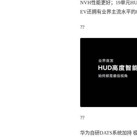
NVH性能更好；19单元H
EV还拥有业界主流水平的8
??
??
华为自研DATS系统加持 