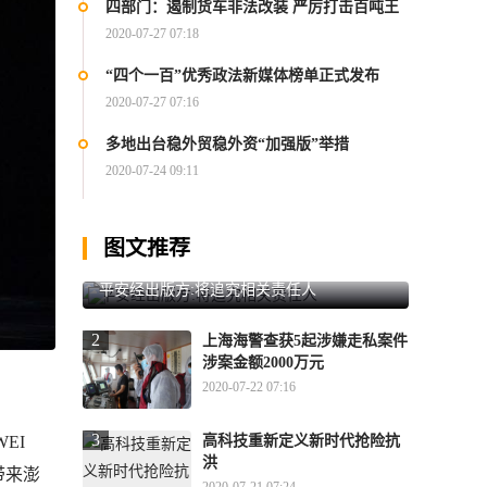
四部门：遏制货车非法改装 严厉打击百吨王
2020-07-27 07:18
“四个一百”优秀政法新媒体榜单正式发布
2020-07-27 07:16
多地出台稳外贸稳外资“加强版”举措
2020-07-24 09:11
图文推荐
平安经出版方:将追究相关责任人
2
上海海警查获5起涉嫌走私案件
涉案金额2000万元
2020-07-22 07:16
3
高科技重新定义新时代抢险抗
EI
洪
带来澎