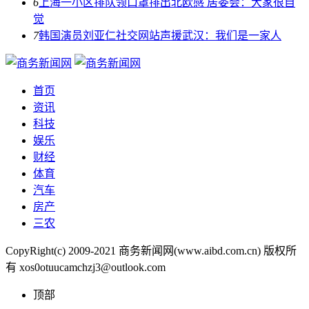
6
上海一小区排队领口罩排出北欧感 居委会：大家很自
觉
7
韩国演员刘亚仁社交网站声援武汉：我们是一家人
首页
资讯
科技
娱乐
财经
体育
汽车
房产
三农
CopyRight(c) 2009-2021 商务新闻网(www.aibd.com.cn) 版权所
有 xos0otuucamchzj3@outlook.com
顶部