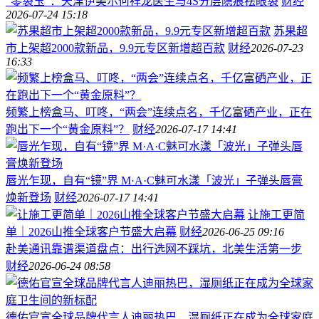
“零袋玉”：天津伊美尔何祥龙医生与4S分层隐痕祛眼袋
财经
2026-07-24 15:18
苏果超
市上架超2000款新品，9.9元专区新增超百款
财经
2026-07-23
16:33
频繁上榜盒马、叮咚，“两会”连续点名，千亿富硒产业，正在
跑出下一个“黄金原料”？
财经
2026-07-17 14:41
唇光乍现，自有“镜”界 M·A·C魅可水漾「波光」子弹头唇膏
焕新登场
财经
2026-07-17 14:41
让施工更简
单｜2026山推全球客户节盛大启幕
财经
2026-06-25 09:16
赴美通讯靠谱渠道盘点：出行选网不踩坑，北美生活第一步
财经
2026-06-24 08:58
德佑官宣全球品牌代言人迪丽热巴，湿厕纸正在成为全球家庭