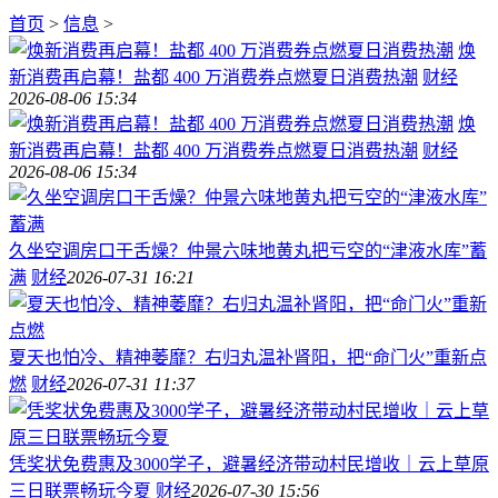
首页
>
信息
>
焕
新消费再启幕！盐都 400 万消费券点燃夏日消费热潮
财经
2026-08-06 15:34
焕
新消费再启幕！盐都 400 万消费券点燃夏日消费热潮
财经
2026-08-06 15:34
久坐空调房口干舌燥？仲景六味地黄丸把亏空的“津液水库”蓄
满
财经
2026-07-31 16:21
夏天也怕冷、精神萎靡？右归丸温补肾阳，把“命门火”重新点
燃
财经
2026-07-31 11:37
凭奖状免费惠及3000学子，避暑经济带动村民增收｜云上草原
三日联票畅玩今夏
财经
2026-07-30 15:56