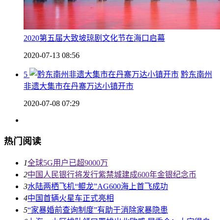
2020第五届大致坡琼剧文化节在海口启幕
2020-07-13 08:56
5
黔东南州
非遗大集市在丹寨万达小镇开市
2020-07-08 07:29
热门阅读
1
全球5G用户已超9000万
2
中国人民银行将发行紫禁城建成600年金银纪念币
3
水陆两栖飞机“鲲龙”AG600海上首飞成功
4
中国首辆火星车正式亮相
5
“家暴婚前查询制度”有助于消除家暴隐患