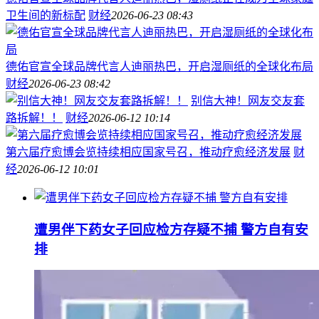
卫生间的新标配
财经
2026-06-23 08:43
德佑官宣全球品牌代言人迪丽热巴，开启湿厕纸的全球化布局
财经
2026-06-23 08:42
别信大神！网友交友套
路拆解！！
财经
2026-06-12 10:14
第六届疗愈博会览持续相应国家号召，推动疗愈经济发展
财
经
2026-06-12 10:01
遭男伴下药女子回应检方存疑不捕 警方自有安
排