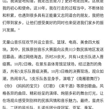
山。我清楚地知道，我走出去是为了更好地走回来。这就是
我的初心和使命。这10年，我在行走的过程当中，不断体验
和积累，也遇到很多具有正能量又志同道合的朋友，我把他
们带到家乡，让他们感受美好的同时也来促进我们家乡的振
兴发展。”
无量山音乐狂欢节共设立音乐、篮球、电商、美食四大板
块。其中，民族原创音乐大赛面向云贵川少数民族地区发送
招募函，通过网络海选，历时20余天，共有14支乐队进入晋
级赛。10月2日晚，在景东县体育馆足球场，经过激烈的角
逐，共有5支乐队晋级决赛。10月3日晚的决赛现场，观众如
潮，热闹非凡。5支乐队各显身手，演唱了《南雁歌舞厅》
《你》《妈妈的宝贝》《打歌》《来干酒》等原创歌曲。风
格各异的曲目、精彩纷呈的演绎、绚丽多彩的舞台灯光，让
在场观众感受到别样的民族风情和音乐魅力。最终，蛮虎乐
队、二环的风乐队、扎诺乐团分获冠军、亚军、季军。