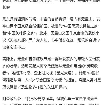
彝族自治县的民众和游客度过了一个获得感、幸福感满满的
长假。
景东具有温润的气候、丰富的自然资源，境内有无量山、哀
牢山两个国家级自然保护区，被誉为“中国黑冠长臂猿之乡”
和“中国灰叶猴之乡”。此外，无量山又因作家金庸的武侠小
说《天龙八部》而广为人知，书中段誉在这一秘境的奇遇令
读者念念不忘。
实际上，无量山音乐狂欢节是一群热爱家乡的年轻人回馈家
乡的壮举。活动发起人阿朵故烈是从无量山走出的“灵魂歌
者”。她闯荡北京，登上过央视《星光大道》。她用“中国长
臂猿唱法第一人”与“联合国爱心大使”的担当，唤起人类对黑
冠长臂猿以及生物多样性的关注和保护。
阿朵故烈说：“我已经离家10年，但我心里一直走不出无量