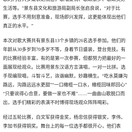
生活等。”景东县文化和旅游局副局长张启良说，“对于比
赛，选手不用刻意准备，现场即兴发挥，这更能体现出他们
真正的水平。”
本次对歌大赛共有景东县13个乡镇的26名选手参加。他们的
年龄从30多岁到70多岁不等，身着节日盛装，登台竞技。有
的比赛经验丰富，有的是第一次参赛，但都努力把最好的一
面展现给观众。比赛用景东汉语方言演唱，一对一比拼。选
手现编现唱，斗智斗艺，诙谐幽默，妙趣横生。“吃水莫嫌沟
路远，沟路远远水更甜”“一口橄榄一口水，橄榄回味郎回心”
“只要说得心合意，要做一家也不难”……一曲曲山歌脱口而
出，选手们精彩的表演不时博得现场观众阵阵喝彩。
经过五轮比赛，白文军获得金奖，杨忠信获得银奖，李伟、
李加书获得铜奖。舞台上的每一位选手都很开心，他们表