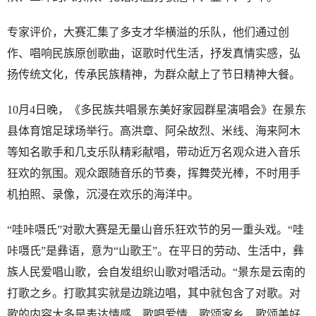
专家评价，大赛汇集了多支才华横溢的乐队，他们通过创
作、唱响民族原创歌曲，讴歌时代生活，抒发真情实感，弘
扬传统文化，传承民族精神，为群众献上了节日精神大餐。
10月4日晚，《多民族共唱景东美好家园群星演唱会》在景东
县体育馆足球场举行。高洪章、阿朵故烈、米线、海来阿木
等知名歌手和几支乐队精彩献唱，带动近万名观众进入音乐
狂欢的氛围。观众跟随音乐的节奏，挥舞荧光棒，不时用手
机拍照、录像，沉浸在欢乐的海洋中。
“哇咔嗫氏”对歌大赛是无量山音乐狂欢节的另一重头戏。“哇
咔嗫氏”是彝语，意为“山歌王”。在平日的劳动、生活中，彝
族人民爱唱山歌，会自发组织山歌对唱活动。“景东是云南的
打歌之乡。打歌其实就是边跳边唱，其中就包含了对歌。对
歌的内容大多是表达情感，歌唱爱情、歌颂家乡、歌颂美好