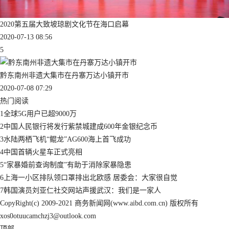
2020第五届大致坡琼剧文化节在海口启幕
2020-07-13 08:56
5
黔东南州非遗大集市在丹寨万达小镇开市
2020-07-08 07:29
热门阅读
1
全球5G用户已超9000万
2
中国人民银行将发行紫禁城建成600年金银纪念币
3
水陆两栖飞机“鲲龙”AG600海上首飞成功
4
中国首辆火星车正式亮相
5
“家暴婚前查询制度”有助于消除家暴隐患
6
上海一小区排队领口罩排出北欧感 居委会：大家很自觉
7
韩国演员刘亚仁社交网站声援武汉：我们是一家人
CopyRight(c) 2009-2021 商务新闻网(www.aibd.com.cn) 版权所有
xos0otuucamchzj3@outlook.com
顶部